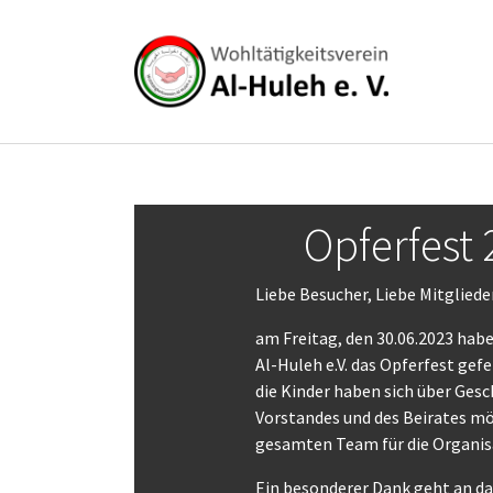
Skip to main content
Opferfest
Liebe Besucher, Liebe Mitgliede
am Freitag, den 30.06.2023 hab
Al-Huleh e.V. das Opferfest gefe
die Kinder haben sich über Ge
Vorstandes und des Beirates mö
gesamten Team für die Organis
Ein besonderer Dank geht an d