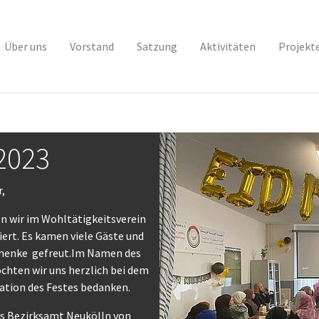
Über uns
Vorstand
Satzung
Aktivitäten
Projekt
 2023
r,
en wir im Wohltätigkeitsverein
iert. Es kamen viele Gäste und
schenke gefreut.Im Namen des
chten wir uns herzlich bei dem
ation des Festes bedanken.
as Bezirksamt Neukölln von